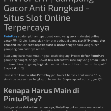
Gacor Anti Rungkad -
Situs Slot Online
Terpercaya
PintuPlay
adalah pilihan tepat buat kamu yang suka main
slot online
gacor
! 🎰✨ Di sini, kamu bisa nikmatin berbagai game
slot RTP tinggi
,
slot
Thailand
, bahkan
slot deposit pulsa
&
DANA
dengan cara yang super
gampang dan pastinya aman.
Buat yang baru mau mulai, nggak usah bingung. Proses
daftar PintuPlay
gampang banget, tinggal lewat
link alternatif PintuPlay
yang aman. Habis
itu, kamu bisa langsung
login
dan mulai putar slot favorit kamu. Jackpot?
Siapa takut! 🚀
Penasaran kenapa
situs PintuPlay
jadi favorit banyak anak muda? Yuk,
simak penjelasannya lengkap di bawah ini! Siap-siap jadi sultan, ya~ 🤑✨
Kenapa Harus Main di
PintuPlay?
Sebagai
situs slot online terpercaya
,
PintuPlay
bukan cuma menawarkan