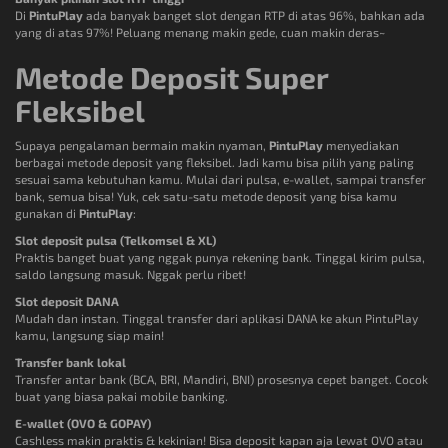
Di
PintuPlay
ada banyak banget slot dengan RTP di atas 96%, bahkan ada
yang di atas 97%! Peluang menang makin gede, cuan makin deras~
Metode Deposit Super
Fleksibel
Supaya pengalaman bermain makin nyaman,
PintuPlay
menyediakan
berbagai metode deposit yang fleksibel. Jadi kamu bisa pilih yang paling
sesuai sama kebutuhan kamu. Mulai dari pulsa, e-wallet, sampai transfer
bank, semua bisa! Yuk, cek satu-satu metode deposit yang bisa kamu
gunakan di
PintuPlay
:
Slot deposit pulsa (Telkomsel & XL)
Praktis banget buat yang nggak punya rekening bank. Tinggal kirim pulsa,
saldo langsung masuk. Nggak perlu ribet!
Slot deposit DANA
Mudah dan instan. Tinggal transfer dari aplikasi DANA ke akun PintuPlay
kamu, langsung siap main!
Transfer bank lokal
Transfer antar bank (BCA, BRI, Mandiri, BNI) prosesnya cepet banget. Cocok
buat yang biasa pakai mobile banking.
E-wallet (OVO & GOPAY)
Cashless makin praktis & kekinian! Bisa deposit kapan aja lewat OVO atau