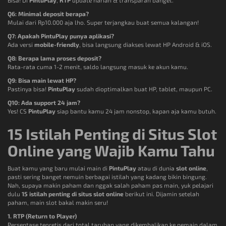
Q6: Minimal deposit berapa?
Mulai dari Rp10.000 aja lho. Super terjangkau buat semua kalangan!
Q7: Apakah PintuPlay punya aplikasi?
Ada versi
mobile-friendly
, bisa langsung diakses lewat HP Android & iOS.
Q8: Berapa lama proses deposit?
Rata-rata cuma 1-2 menit, saldo langsung masuk ke akun kamu.
Q9: Bisa main lewat HP?
Pastinya bisa!
PintuPlay
sudah dioptimalkan buat HP, tablet, maupun PC.
Q10: Ada support 24 jam?
Yes! CS
PintuPlay
siap bantu kamu 24 jam nonstop, kapan aja kamu butuh.
15 Istilah Penting di Situs Slot
Online yang Wajib Kamu Tahu
Buat kamu yang baru mulai main di
PintuPlay
atau di dunia
slot online
,
pasti sering banget nemuin berbagai istilah yang kadang bikin bingung.
Nah, supaya makin paham dan nggak salah paham pas main, yuk pelajari
dulu
15 istilah penting di situs slot online
berikut ini. Dijamin setelah
paham, main slot bakal makin seru!
1. RTP (Return to Player)
Persentase teoretis dari total taruhan yang dikembalikan ke pemain dalam