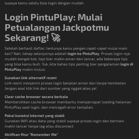
supaya kamu selalu bisa login dengan mudah.
Login PintuPlay: Mulai
Petualangan Jackpotmu
Sekarang! 🚀
Setelah berhasil daftar, tentunya kamu pengen cepet-cepet mulai main
kan? Nah, tahap selanjutnya adalah
login ke PintuPlay
. Proses login-nya
mudah banget kok, tapi biar makin aman dan lancar, ada beberapa tips
yang bisa kamu ikuti. Yuk, kita bahas tips penting biar pengalaman
login di
PintuPlay
makin mulus:
Gunakan link alternatif resmi
Link resmi menjamin proses login berjalan aman dan tanpa hambatan.
Jangan asal klik link dari sumber yang nggak jelas ya!
Clear cache browser secara berkala
Membersihkan cache browser membantu mempercepat loading halaman
PintuPlay saat login, dan mencegah error tampilan.
Pakai koneksi internet yang stabil
Gunakan WiFi atau data yang stabil supaya proses login dan bermain
makin lancar tanpa lag atau disconnect.
Aktifkan fitur "Remember Me"