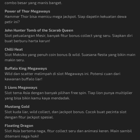
combo besar yang manis banget.
Power of Thor Megaways
Hammer Thor bisa memicu mega jackpot. Siap dapetin kekuatan dewa
petir ini?
John Hunter Tomb of the Scarab Queen
Slot petualangan Mesir, banyak fitur bonus collect yang seru. Siapkan diri
buat berburu harta karun!
Chilli Heat
Slot Meksiko yang penuh coin bonus & wild. Suasana fiesta yang bikin main
makin seru.
Buffalo King Megaways
Wild dan scatter melimpah di slot Megaways ini. Potensi cuan dari
kawanan buffalo liar!
5 Lions Megaways
Slot tema Asia dengan banyak pilihan free spin. Tiap lion punya multiplier
yang bisa bikin kamu kaya mendadak.
Mustang Gold
Slot kuda liar, wild collect, dan jackpot bonus. Cocok buat pecinta slot
dengan fitur jackpot spesial.
Floating Dragon
Slot Asia bertema naga, fitur collect seru dan animasi keren. Main sambil
ditemani naga hoki!