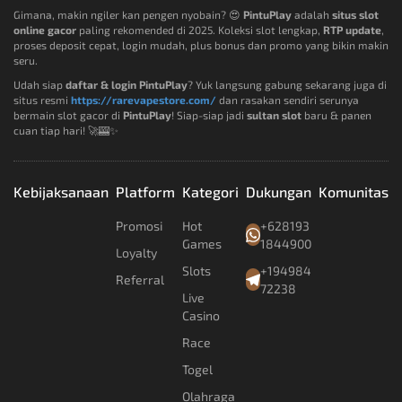
Gimana, makin ngiler kan pengen nyobain? 😍
PintuPlay
adalah
situs slot
online gacor
paling rekomended di 2025. Koleksi slot lengkap,
RTP update
,
proses deposit cepat, login mudah, plus bonus dan promo yang bikin makin
seru.
Udah siap
daftar & login PintuPlay
? Yuk langsung gabung sekarang juga di
situs resmi
https://rarevapestore.com/
dan rasakan sendiri serunya
bermain slot gacor di
PintuPlay
! Siap-siap jadi
sultan slot
baru & panen
cuan tiap hari! 🚀🎰✨
Kebijaksanaan
Platform
Kategori
Dukungan
Komunitas
Promosi
Hot
+628193
Games
1844900
Loyalty
Slots
+194984
Referral
72238
Live
Casino
Race
Togel
Olahraga