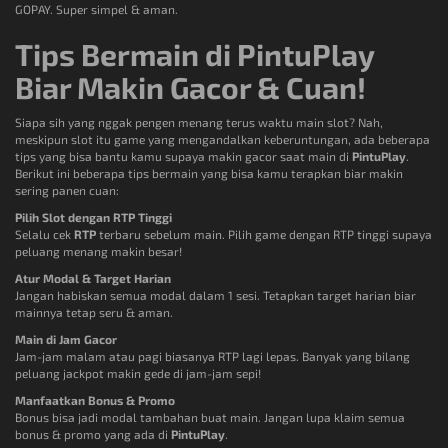
GOPAY. Super simpel & aman.
Tips Bermain di PintuPlay
Biar Makin Gacor & Cuan!
Siapa sih yang nggak pengen menang terus waktu main slot? Nah,
meskipun slot itu game yang mengandalkan keberuntungan, ada beberapa
tips yang bisa bantu kamu supaya makin gacor saat main di
PintuPlay
.
Berikut ini beberapa tips bermain yang bisa kamu terapkan biar makin
sering panen cuan:
Pilih Slot dengan RTP Tinggi
Selalu cek
RTP
terbaru sebelum main. Pilih game dengan RTP tinggi supaya
peluang menang makin besar!
Atur Modal & Target Harian
Jangan habiskan semua modal dalam 1 sesi. Tetapkan target harian biar
mainnya tetap seru & aman.
Main di Jam Gacor
Jam-jam malam atau pagi biasanya RTP lagi lepas. Banyak yang bilang
peluang jackpot makin gede di jam-jam sepi!
Manfaatkan Bonus & Promo
Bonus bisa jadi modal tambahan buat main. Jangan lupa klaim semua
bonus & promo yang ada di
PintuPlay
.