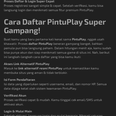
Proses Daftar & Login Super Cepat
Proses registrasi sangat simple & cepat. Setelah verifikasi, kamu bisa
langsung login dan menikmati semua fitur premium PintuPlay.
Cara Daftar PintuPlay Super
Gampang!
Buat kamu yang baru pertama kali kenal sama
PintuPlay
, nggak usah
khawatir. Proses
daftar PintuPlay
beneran gampang banget, bahkan
pemula pun bisa langsung paham. Dalam hitungan menit aja, kamu sudah
bisa punya akun dan siap menikmati semua game di situs ini. Nah, berikut
ini langkah-langkah cara daftar yang bisa kamu ikuti:
Akses Link Alternatif PintuPlay
Masuk ke
link alternatif resmi PintuPlay
untuk memastikan kamu
membuka situs yang aman & tidak terblokir.
Isi Form Pendaftaran
Isi data yang diperlukan seperti username, email, dan nomor HP. Semua
data dijaga ketat oleh sistem keamanan PintuPlay.
Verifikasi Akun
Proses verifikasi cepat & mudah. Kamu tinggal cek email/SMS untuk
aktivasi akun.
Login & Mulai Main
Setelah aktivasi, langsung login dan mulai bermain. Nikmati ratusan