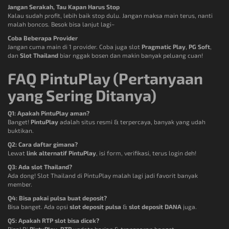
Jangan Serakah, Tau Kapan Harus Stop
Kalau sudah profit, lebih baik stop dulu. Jangan maksa main terus, nanti
malah boncos. Besok bisa lanjut lagi~
Coba Beberapa Provider
Jangan cuma main di 1 provider. Coba juga slot
Pragmatic Play
,
PG Soft
,
dan
Slot Thailand
biar nggak bosen dan makin banyak peluang cuan!
FAQ PintuPlay (Pertanyaan
yang Sering Ditanya)
Q1: Apakah PintuPlay aman?
Banget!
PintuPlay
adalah situs resmi & terpercaya, banyak yang udah
buktikan.
Q2: Cara daftar gimana?
Lewat
link alternatif PintuPlay
, isi form, verifikasi, terus login deh!
Q3: Ada slot Thailand?
Ada dong! Slot Thailand di PintuPlay malah lagi jadi favorit banyak
member.
Q4: Bisa pakai pulsa buat deposit?
Bisa banget. Ada opsi
slot deposit pulsa
&
slot deposit DANA
juga.
Q5: Apakah RTP slot bisa dicek?
Bisa! Di
PintuPlay
,
RTP
update harian & transparan banget.