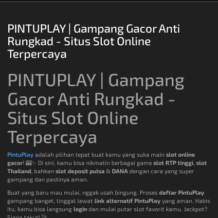
PINTUPLAY | Gampang Gacor Anti
Rungkad - Situs Slot Online
Terpercaya
PINTUPLAY | Gampang
Gacor Anti Rungkad -
Situs Slot Online
Terpercaya
PintuPlay
adalah pilihan tepat buat kamu yang suka main
slot online
gacor
! 🎰✨ Di sini, kamu bisa nikmatin berbagai game
slot RTP tinggi
,
slot
Thailand
, bahkan
slot deposit pulsa
&
DANA
dengan cara yang super
gampang dan pastinya aman.
Buat yang baru mau mulai, nggak usah bingung. Proses
daftar PintuPlay
gampang banget, tinggal lewat
link alternatif PintuPlay
yang aman. Habis
itu, kamu bisa langsung
login
dan mulai putar slot favorit kamu. Jackpot?
Siapa takut! 🚀