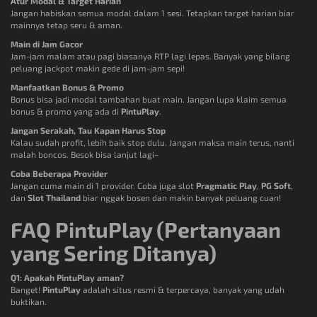
Atur Modal & Target Harian
Jangan habiskan semua modal dalam 1 sesi. Tetapkan target harian biar
mainnya tetap seru & aman.
Main di Jam Gacor
Jam-jam malam atau pagi biasanya RTP lagi lepas. Banyak yang bilang
peluang jackpot makin gede di jam-jam sepi!
Manfaatkan Bonus & Promo
Bonus bisa jadi modal tambahan buat main. Jangan lupa klaim semua
bonus & promo yang ada di
PintuPlay
.
Jangan Serakah, Tau Kapan Harus Stop
Kalau sudah profit, lebih baik stop dulu. Jangan maksa main terus, nanti
malah boncos. Besok bisa lanjut lagi~
Coba Beberapa Provider
Jangan cuma main di 1 provider. Coba juga slot
Pragmatic Play
,
PG Soft
,
dan
Slot Thailand
biar nggak bosen dan makin banyak peluang cuan!
FAQ PintuPlay (Pertanyaan
yang Sering Ditanya)
Q1: Apakah PintuPlay aman?
Banget!
PintuPlay
adalah situs resmi & terpercaya, banyak yang udah
buktikan.