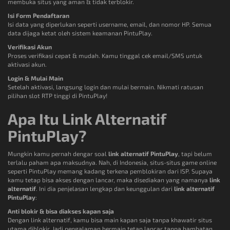
membuka situs yang aman & tidak terblokir.
Isi Form Pendaftaran
Isi data yang diperlukan seperti username, email, dan nomor HP. Semua
data dijaga ketat oleh sistem keamanan PintuPlay.
Verifikasi Akun
Proses verifikasi cepat & mudah. Kamu tinggal cek email/SMS untuk
aktivasi akun.
Login & Mulai Main
Setelah aktivasi, langsung login dan mulai bermain. Nikmati ratusan
pilihan slot RTP tinggi di PintuPlay!
Apa Itu Link Alternatif
PintuPlay?
Mungkin kamu pernah dengar soal
link alternatif PintuPlay
, tapi belum
terlalu paham apa maksudnya. Nah, di Indonesia, situs-situs game online
seperti PintuPlay memang kadang terkena pemblokiran dari ISP. Supaya
kamu tetap bisa akses dengan lancar, maka disediakan yang namanya
link
alternatif
. Ini dia penjelasan lengkap dan keunggulan dari
link alternatif
PintuPlay
:
Anti blokir & bisa diakses kapan saja
Dengan link alternatif, kamu bisa main kapan saja tanpa khawatir situs
utama diblokir. Jadi pengalaman bermain tetap lancar tanpa hambatan.