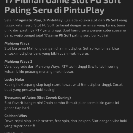
Paling Seru di PintuPlay
Selain
Pragmatic Play
, di
PintuPlay
juga ada koleksi slot dari
PG Soft
yang
nggak kalah seru. Slot PG Soft terkenal dengan animasi yang keren, tema
unik, dan pastinya RTP yang tinggi. Buat kamu yang pengen coba suasana
baru, wajib banget jajal
17 game PG Soft
paling seru berikut ini:
Mahjong Ways
Slot bertema Mahjong dengan chain multiplier. Setiap kombinasi bisa
unlock multiplier baru yang bikin cuan makin deras.
Mahjong Ways 2
Versi upgrade dari Mahjong Ways. RTP lebih tinggi & wild lebih sering
keluar, bikin peluang menang makin besar.
Lucky Neko
Kucing hoki Jepang siap bagi rezeki lewat wild & multiplier tinggi. Cocok
buat yang percaya hoki kucing!
Treasures of Aztec (Slot Cewek Kuning)
Slot favorit banget nih! Chain combo & multiplier keren bikin game ini
gacor tiap hari.
Caishen Wins
Dewa rejeki siap kasih scatter, free spin, dan jackpot. Slot dengan vibe hoki
yang super positif!