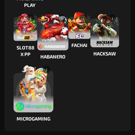
PLAY
i
i
i
i
FACHAI
SLOT88
HACKSAW
X PP
HABANERO
i
MICROGAMING