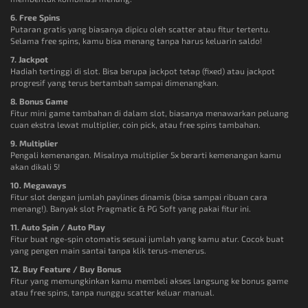
6. Free Spins
Putaran gratis yang biasanya dipicu oleh scatter atau fitur tertentu.
Selama free spins, kamu bisa menang tanpa harus keluarin saldo!
7. Jackpot
Hadiah tertinggi di slot. Bisa berupa jackpot tetap (fixed) atau jackpot
progresif yang terus bertambah sampai dimenangkan.
8. Bonus Game
Fitur mini game tambahan di dalam slot, biasanya menawarkan peluang
cuan ekstra lewat multiplier, coin pick, atau free spins tambahan.
9. Multiplier
Pengali kemenangan. Misalnya multiplier 5x berarti kemenangan kamu
akan dikali 5!
10. Megaways
Fitur slot dengan jumlah paylines dinamis (bisa sampai ribuan cara
menang!). Banyak slot Pragmatic & PG Soft yang pakai fitur ini.
11. Auto Spin / Auto Play
Fitur buat nge-spin otomatis sesuai jumlah yang kamu atur. Cocok buat
yang pengen main santai tanpa klik terus-menerus.
12. Buy Feature / Buy Bonus
Fitur yang memungkinkan kamu membeli akses langsung ke bonus game
atau free spins, tanpa nunggu scatter keluar manual.