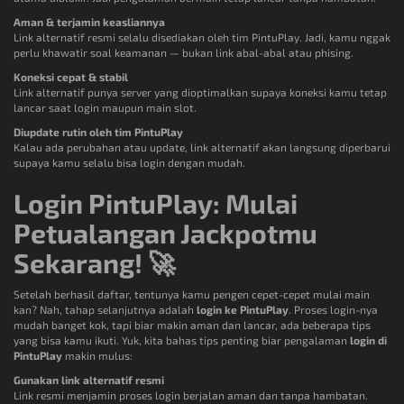
Aman & terjamin keasliannya
Link alternatif resmi selalu disediakan oleh tim PintuPlay. Jadi, kamu nggak
perlu khawatir soal keamanan — bukan link abal-abal atau phising.
Koneksi cepat & stabil
Link alternatif punya server yang dioptimalkan supaya koneksi kamu tetap
lancar saat login maupun main slot.
Diupdate rutin oleh tim PintuPlay
Kalau ada perubahan atau update, link alternatif akan langsung diperbarui
supaya kamu selalu bisa login dengan mudah.
Login PintuPlay: Mulai
Petualangan Jackpotmu
Sekarang! 🚀
Setelah berhasil daftar, tentunya kamu pengen cepet-cepet mulai main
kan? Nah, tahap selanjutnya adalah
login ke PintuPlay
. Proses login-nya
mudah banget kok, tapi biar makin aman dan lancar, ada beberapa tips
yang bisa kamu ikuti. Yuk, kita bahas tips penting biar pengalaman
login di
PintuPlay
makin mulus:
Gunakan link alternatif resmi
Link resmi menjamin proses login berjalan aman dan tanpa hambatan.