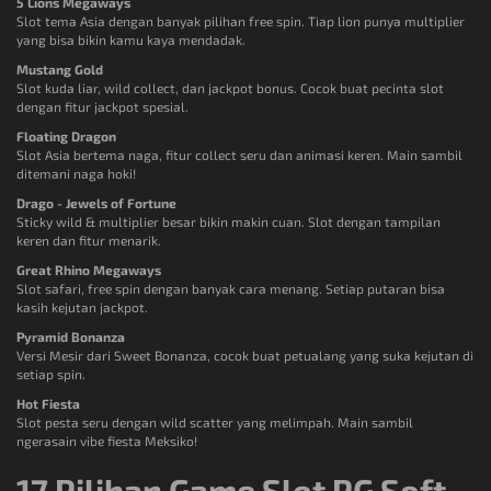
5 Lions Megaways
Slot tema Asia dengan banyak pilihan free spin. Tiap lion punya multiplier
yang bisa bikin kamu kaya mendadak.
Mustang Gold
Slot kuda liar, wild collect, dan jackpot bonus. Cocok buat pecinta slot
dengan fitur jackpot spesial.
Floating Dragon
Slot Asia bertema naga, fitur collect seru dan animasi keren. Main sambil
ditemani naga hoki!
Drago - Jewels of Fortune
Sticky wild & multiplier besar bikin makin cuan. Slot dengan tampilan
keren dan fitur menarik.
Great Rhino Megaways
Slot safari, free spin dengan banyak cara menang. Setiap putaran bisa
kasih kejutan jackpot.
Pyramid Bonanza
Versi Mesir dari Sweet Bonanza, cocok buat petualang yang suka kejutan di
setiap spin.
Hot Fiesta
Slot pesta seru dengan wild scatter yang melimpah. Main sambil
ngerasain vibe fiesta Meksiko!
17 Pilihan Game Slot PG Soft