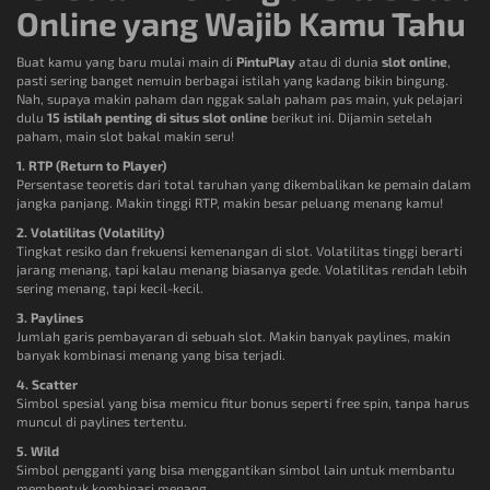
Online yang Wajib Kamu Tahu
Buat kamu yang baru mulai main di
PintuPlay
atau di dunia
slot online
,
pasti sering banget nemuin berbagai istilah yang kadang bikin bingung.
Nah, supaya makin paham dan nggak salah paham pas main, yuk pelajari
dulu
15 istilah penting di situs slot online
berikut ini. Dijamin setelah
paham, main slot bakal makin seru!
1. RTP (Return to Player)
Persentase teoretis dari total taruhan yang dikembalikan ke pemain dalam
jangka panjang. Makin tinggi RTP, makin besar peluang menang kamu!
2. Volatilitas (Volatility)
Tingkat resiko dan frekuensi kemenangan di slot. Volatilitas tinggi berarti
jarang menang, tapi kalau menang biasanya gede. Volatilitas rendah lebih
sering menang, tapi kecil-kecil.
3. Paylines
Jumlah garis pembayaran di sebuah slot. Makin banyak paylines, makin
banyak kombinasi menang yang bisa terjadi.
4. Scatter
Simbol spesial yang bisa memicu fitur bonus seperti free spin, tanpa harus
muncul di paylines tertentu.
5. Wild
Simbol pengganti yang bisa menggantikan simbol lain untuk membantu
membentuk kombinasi menang.