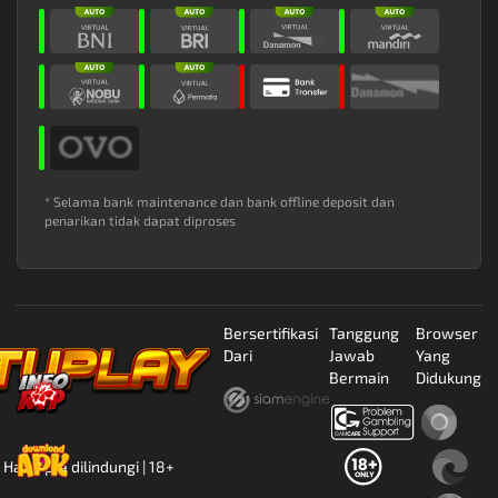
* Selama bank maintenance dan bank offline deposit dan
penarikan tidak dapat diproses
Bersertifikasi
Tanggung
Browser
Dari
Jawab
Yang
Bermain
Didukung
ak cipta dilindungi | 18+