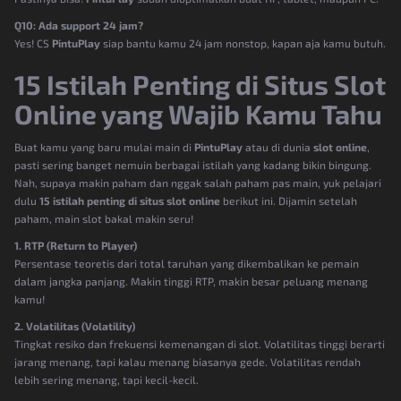
Q10: Ada support 24 jam?
Yes! CS
PintuPlay
siap bantu kamu 24 jam nonstop, kapan aja kamu butuh.
15 Istilah Penting di Situs Slot
Online yang Wajib Kamu Tahu
Buat kamu yang baru mulai main di
PintuPlay
atau di dunia
slot online
,
pasti sering banget nemuin berbagai istilah yang kadang bikin bingung.
Nah, supaya makin paham dan nggak salah paham pas main, yuk pelajari
dulu
15 istilah penting di situs slot online
berikut ini. Dijamin setelah
paham, main slot bakal makin seru!
1. RTP (Return to Player)
Persentase teoretis dari total taruhan yang dikembalikan ke pemain
dalam jangka panjang. Makin tinggi RTP, makin besar peluang menang
kamu!
2. Volatilitas (Volatility)
Tingkat resiko dan frekuensi kemenangan di slot. Volatilitas tinggi berarti
jarang menang, tapi kalau menang biasanya gede. Volatilitas rendah
lebih sering menang, tapi kecil-kecil.