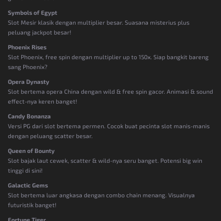
Symbols of Egypt
Slot Mesir klasik dengan multiplier besar. Suasana misterius plus
peluang jackpot besar!
Phoenix Rises
Slot Phoenix, free spin dengan multiplier up to 150x. Siap bangkit bareng
sang Phoenix?
Opera Dynasty
Slot bertema opera China dengan wild & free spin gacor. Animasi & sound
effect-nya keren banget!
Candy Bonanza
Versi PG dari slot bertema permen. Cocok buat pecinta slot manis-manis
dengan peluang scatter besar.
Queen of Bounty
Slot bajak laut cewek, scatter & wild-nya seru banget. Potensi big win
tinggi di sini!
Galactic Gems
Slot bertema luar angkasa dengan combo chain menang. Visualnya
futuristik banget!
Fortune Tiger