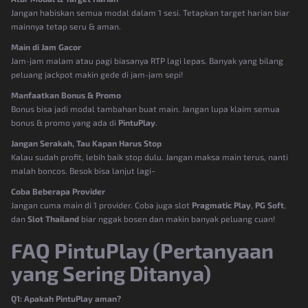
Jangan habiskan semua modal dalam 1 sesi. Tetapkan target harian biar
mainnya tetap seru & aman.
Main di Jam Gacor
Jam-jam malam atau pagi biasanya RTP lagi lepas. Banyak yang bilang
peluang jackpot makin gede di jam-jam sepi!
Manfaatkan Bonus & Promo
Bonus bisa jadi modal tambahan buat main. Jangan lupa klaim semua
bonus & promo yang ada di
PintuPlay
.
Jangan Serakah, Tau Kapan Harus Stop
Kalau sudah profit, lebih baik stop dulu. Jangan maksa main terus, nanti
malah boncos. Besok bisa lanjut lagi~
Coba Beberapa Provider
Jangan cuma main di 1 provider. Coba juga slot
Pragmatic Play
,
PG Soft
,
dan
Slot Thailand
biar nggak bosen dan makin banyak peluang cuan!
FAQ PintuPlay (Pertanyaan
yang Sering Ditanya)
Q1: Apakah PintuPlay aman?