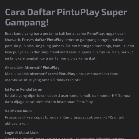
Cara Daftar PintuPlay Super
Gampang!
Buat kamu yang baru pertama kali kenal sama
PintuPlay
, nggak usah
khawatir. Proses
daftar PintuPlay
beneran gampang banget, bahkan
pemula pun bisa langsung paham. Dalam hitungan menit aja, kamu sudah
bisa punya akun dan siap menikmati semua game di situs ini. Nah, berikut
ini langkah-langkah cara daftar yang bisa kamu ikuti:
Akses Link Alternatif PintuPlay
Masuk ke
link alternatif resmi PintuPlay
untuk memastikan kamu
membuka situs yang aman & tidak terblokir.
Isi Form Pendaftaran
Isi data yang diperlukan seperti username, email, dan nomor HP. Semua
data dijaga ketat oleh sistem keamanan PintuPlay.
Verifikasi Akun
Proses verifikasi cepat & mudah. Kamu tinggal cek email/SMS untuk
aktivasi akun.
Login & Mulai Main
Setelah aktivasi, langsung login dan mulai bermain. Nikmati ratusan