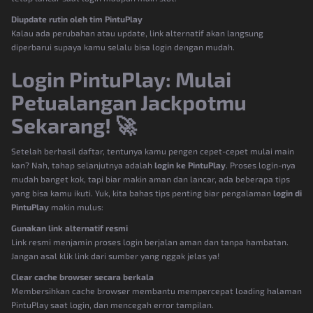
Diupdate rutin oleh tim PintuPlay
Kalau ada perubahan atau update, link alternatif akan langsung
diperbarui supaya kamu selalu bisa login dengan mudah.
Login PintuPlay: Mulai
Petualangan Jackpotmu
Sekarang! 🚀
Setelah berhasil daftar, tentunya kamu pengen cepet-cepet mulai main
kan? Nah, tahap selanjutnya adalah
login ke PintuPlay
. Proses login-nya
mudah banget kok, tapi biar makin aman dan lancar, ada beberapa tips
yang bisa kamu ikuti. Yuk, kita bahas tips penting biar pengalaman
login di
PintuPlay
makin mulus:
Gunakan link alternatif resmi
Link resmi menjamin proses login berjalan aman dan tanpa hambatan.
Jangan asal klik link dari sumber yang nggak jelas ya!
Clear cache browser secara berkala
Membersihkan cache browser membantu mempercepat loading halaman
PintuPlay saat login, dan mencegah error tampilan.