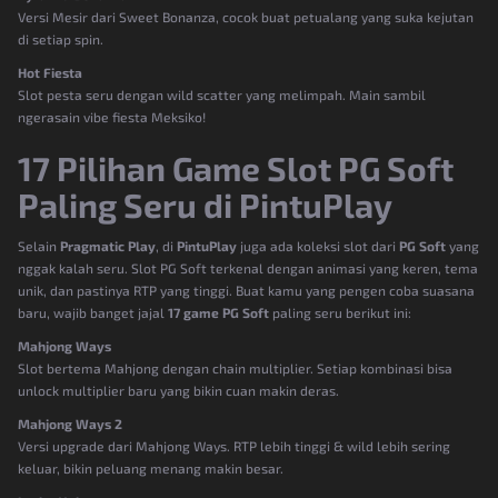
Versi Mesir dari Sweet Bonanza, cocok buat petualang yang suka kejutan
di setiap spin.
Hot Fiesta
Slot pesta seru dengan wild scatter yang melimpah. Main sambil
ngerasain vibe fiesta Meksiko!
17 Pilihan Game Slot PG Soft
Paling Seru di PintuPlay
Selain
Pragmatic Play
, di
PintuPlay
juga ada koleksi slot dari
PG Soft
yang
nggak kalah seru. Slot PG Soft terkenal dengan animasi yang keren, tema
unik, dan pastinya RTP yang tinggi. Buat kamu yang pengen coba suasana
baru, wajib banget jajal
17 game PG Soft
paling seru berikut ini:
Mahjong Ways
Slot bertema Mahjong dengan chain multiplier. Setiap kombinasi bisa
unlock multiplier baru yang bikin cuan makin deras.
Mahjong Ways 2
Versi upgrade dari Mahjong Ways. RTP lebih tinggi & wild lebih sering
keluar, bikin peluang menang makin besar.