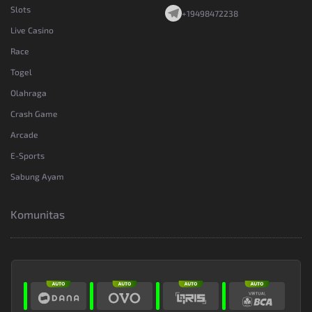
Slots
+19498472238
Live Casino
Race
Togel
Olahraga
Crash Game
Arcade
E-Sports
Sabung Ayam
Komunitas