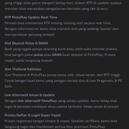
yang tinggi alias gacor banget! Setiap hari, sistem RTP di-update supaya
member bisa merasakan pengalaman bermain yang fair & seru.
RTP PintuPlay Update Real Time
Pemain bisa memantau RTP masing-masing slot secara real time.
Dengan informasi ini, kamu bisa memilih slot yang sedang “panas” dan
memperbesar peluang jackpot.
Slot Deposit Pulsa & DANA
Buat yang nggak punya rekening bank atau lebih suka metode praktis,
bisa banget pakai
pulsa
atau
DANA
buat deposit di PintuPlay. Proses
cepat, saldo langsung masuk!
Slot Thailand Kekinian
Slot Thailand di PintuPlay punya tema unik, visual keren, dan RTP tinggi.
Cocok banget buat kamu yang pengen variasi slot di luar Pragmatic & PG
Soft.
Link Alternatif Aman & Update
Dengan
link alternatif PintuPlay
yang selalu update, kamu tetap bisa
login & bermain meskipun situs utama terblokir. Akses aman & lancar!
Proses Daftar & Login Super Cepat
Proses registrasi sangat simple & cepat. Setelah verifikasi, kamu bisa
langsung login dan menikmati semua fitur premium PintuPlay.