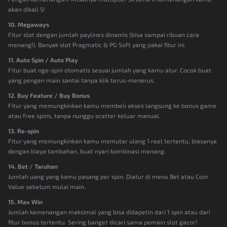
akan dikali 5!
10. Megaways
Fitur slot dengan jumlah paylines dinamis (bisa sampai ribuan cara
menang!). Banyak slot Pragmatic & PG Soft yang pakai fitur ini.
11. Auto Spin / Auto Play
Fitur buat nge-spin otomatis sesuai jumlah yang kamu atur. Cocok buat
yang pengen main santai tanpa klik terus-menerus.
12. Buy Feature / Buy Bonus
Fitur yang memungkinkan kamu membeli akses langsung ke bonus game
atau free spins, tanpa nunggu scatter keluar manual.
13. Re-spin
Fitur yang memungkinkan kamu memutar ulang 1 reel tertentu, biasanya
dengan biaya tambahan, buat nyari kombinasi menang.
14. Bet / Taruhan
Jumlah uang yang kamu pasang per spin. Diatur di menu Bet atau Coin
Value sebelum mulai main.
15. Max Win
Jumlah kemenangan maksimal yang bisa didapetin dari 1 spin atau dari
fitur bonus tertentu. Sering banget dicari sama pemain slot gacor!