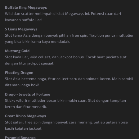
Buffalo King Megaways
Wild dan scatter melimpah di slot Megaways ini. Potensi cuan dari
kawanan buffalo liar!
5 Lions Megaways
Slot tema Asia dengan banyak pilihan free spin. Tiap lion punya multiplier
yang bisa bikin kamu kaya mendadak.
Mustang Gold
Slot kuda liar, wild collect, dan jackpot bonus. Cocok buat pecinta slot
dengan fitur jackpot spesial.
Floating Dragon
Slot Asia bertema naga, fitur collect seru dan animasi keren. Main sambil
ditemani naga hoki!
Drago - Jewels of Fortune
Sticky wild & multiplier besar bikin makin cuan. Slot dengan tampilan
keren dan fitur menarik.
Great Rhino Megaways
Slot safari, free spin dengan banyak cara menang. Setiap putaran bisa
kasih kejutan jackpot.
Pyramid Bonanza