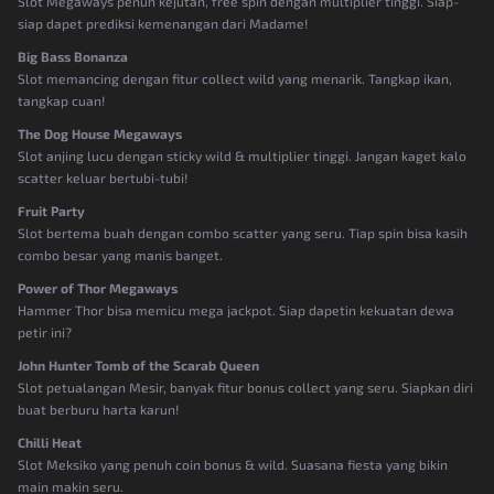
Slot Megaways penuh kejutan, free spin dengan multiplier tinggi. Siap-
siap dapet prediksi kemenangan dari Madame!
Big Bass Bonanza
Slot memancing dengan fitur collect wild yang menarik. Tangkap ikan,
tangkap cuan!
The Dog House Megaways
Slot anjing lucu dengan sticky wild & multiplier tinggi. Jangan kaget kalo
scatter keluar bertubi-tubi!
Fruit Party
Slot bertema buah dengan combo scatter yang seru. Tiap spin bisa kasih
combo besar yang manis banget.
Power of Thor Megaways
Hammer Thor bisa memicu mega jackpot. Siap dapetin kekuatan dewa
petir ini?
John Hunter Tomb of the Scarab Queen
Slot petualangan Mesir, banyak fitur bonus collect yang seru. Siapkan diri
buat berburu harta karun!
Chilli Heat
Slot Meksiko yang penuh coin bonus & wild. Suasana fiesta yang bikin
main makin seru.