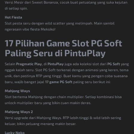
Versi Mesir dari Sweet Bonanza, cocok buat petualang yang suka kejutan
di setiap spin.
Hot Fiesta
Slot pesta seru dengan wild scatter yang melimpah. Main sambil
ngerasain vibe fiesta Meksiko!
17 Pilihan Game Slot PG Soft
Paling Seru di PintuPlay
Selain
Pragmatic Play
, di
PintuPlay
juga ada koleksi slot dari
PG Soft
yang
nggak kalah seru. Slot PG Soft terkenal dengan animasi yang keren, tema
unik, dan pastinya RTP yang tinggi. Buat kamu yang pengen coba suasana
baru, wajib banget jajal
17 game PG Soft
paling seru berikut ini:
Mahjong Ways
Slot bertema Mahjong dengan chain multiplier. Setiap kombinasi bisa
unlock multiplier baru yang bikin cuan makin deras.
Mahjong Ways 2
Versi upgrade dari Mahjong Ways. RTP lebih tinggi & wild lebih sering
keluar, bikin peluang menang makin besar.
Lucky Neko