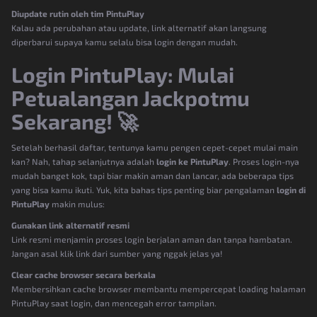
Diupdate rutin oleh tim PintuPlay
Kalau ada perubahan atau update, link alternatif akan langsung
diperbarui supaya kamu selalu bisa login dengan mudah.
Login PintuPlay: Mulai
Petualangan Jackpotmu
Sekarang! 🚀
Setelah berhasil daftar, tentunya kamu pengen cepet-cepet mulai main
kan? Nah, tahap selanjutnya adalah
login ke PintuPlay
. Proses login-nya
mudah banget kok, tapi biar makin aman dan lancar, ada beberapa tips
yang bisa kamu ikuti. Yuk, kita bahas tips penting biar pengalaman
login di
PintuPlay
makin mulus:
Gunakan link alternatif resmi
Link resmi menjamin proses login berjalan aman dan tanpa hambatan.
Jangan asal klik link dari sumber yang nggak jelas ya!
Clear cache browser secara berkala
Membersihkan cache browser membantu mempercepat loading halaman
PintuPlay saat login, dan mencegah error tampilan.