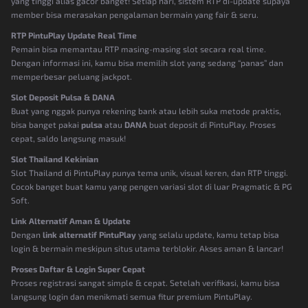
yang tinggi alias gacor banget! Setiap hari, sistem RTP di-update supaya
member bisa merasakan pengalaman bermain yang fair & seru.
RTP PintuPlay Update Real Time
Pemain bisa memantau RTP masing-masing slot secara real time.
Dengan informasi ini, kamu bisa memilih slot yang sedang “panas” dan
memperbesar peluang jackpot.
Slot Deposit Pulsa & DANA
Buat yang nggak punya rekening bank atau lebih suka metode praktis,
bisa banget pakai
pulsa
atau
DANA
buat deposit di PintuPlay. Proses
cepat, saldo langsung masuk!
Slot Thailand Kekinian
Slot Thailand di PintuPlay punya tema unik, visual keren, dan RTP tinggi.
Cocok banget buat kamu yang pengen variasi slot di luar Pragmatic & PG
Soft.
Link Alternatif Aman & Update
Dengan
link alternatif PintuPlay
yang selalu update, kamu tetap bisa
login & bermain meskipun situs utama terblokir. Akses aman & lancar!
Proses Daftar & Login Super Cepat
Proses registrasi sangat simple & cepat. Setelah verifikasi, kamu bisa
langsung login dan menikmati semua fitur premium PintuPlay.