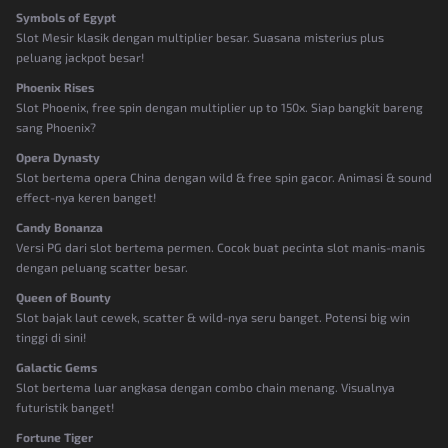
Symbols of Egypt
Slot Mesir klasik dengan multiplier besar. Suasana misterius plus
peluang jackpot besar!
Phoenix Rises
Slot Phoenix, free spin dengan multiplier up to 150x. Siap bangkit bareng
sang Phoenix?
Opera Dynasty
Slot bertema opera China dengan wild & free spin gacor. Animasi & sound
effect-nya keren banget!
Candy Bonanza
Versi PG dari slot bertema permen. Cocok buat pecinta slot manis-manis
dengan peluang scatter besar.
Queen of Bounty
Slot bajak laut cewek, scatter & wild-nya seru banget. Potensi big win
tinggi di sini!
Galactic Gems
Slot bertema luar angkasa dengan combo chain menang. Visualnya
futuristik banget!
Fortune Tiger