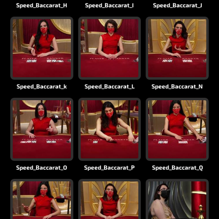
Speed_Baccarat_H
Speed_Baccarat_I
Speed_Baccarat_J
Speed_Baccarat_k
Speed_Baccarat_L
Speed_Baccarat_N
Speed_Baccarat_O
Speed_Baccarat_P
Speed_Baccarat_Q