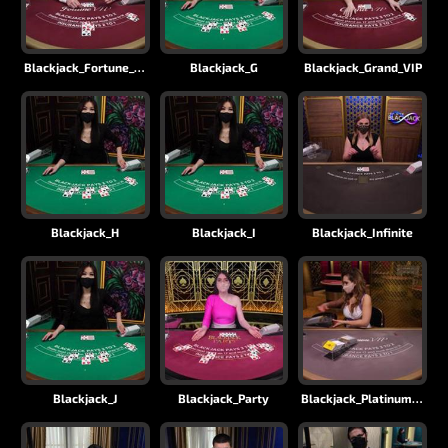
Blackjack_Fortune_VIP
Blackjack_G
Blackjack_Grand_VIP
Blackjack_H
Blackjack_I
Blackjack_Infinite
Blackjack_J
Blackjack_Party
Blackjack_Platinum_VIP