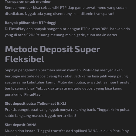
Transparan untuk member
Semua member bisa cek sendiri RTP tiap game lewat menu yang sudah
disediakan. Nggak ada yang disembunyiin — dijamin transparan!
Banyak pilihan slot RTP tinggi
Di
PintuPlay
ada banyak banget slot dengan RTP di atas 96%, bahkan ada
yang di atas 97%! Peluang menang makin gede, cuan makin deras~
Metode Deposit Super
Fleksibel
Supaya pengalaman bermain makin nyaman,
PintuPlay
menyediakan
berbagai metode deposit yang fleksibel. Jadi kamu bisa pilih yang paling
sesuai sama kebutuhan kamu. Mulai dari pulsa, e-wallet, sampai transfer
bank, semua bisa! Yuk, cek satu-satu metode deposit yang bisa kamu
gunakan di
PintuPlay
:
Slot deposit pulsa (Telkomsel & XL)
Praktis banget buat yang nggak punya rekening bank. Tinggal kirim pulsa,
saldo langsung masuk. Nggak perlu ribet!
Slot deposit DANA
Mudah dan instan. Tinggal transfer dari aplikasi DANA ke akun PintuPlay