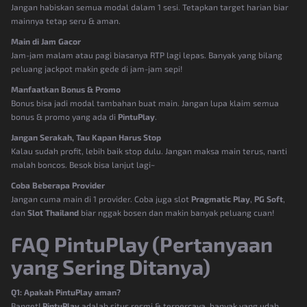
Jangan habiskan semua modal dalam 1 sesi. Tetapkan target harian biar
mainnya tetap seru & aman.
Main di Jam Gacor
Jam-jam malam atau pagi biasanya RTP lagi lepas. Banyak yang bilang
peluang jackpot makin gede di jam-jam sepi!
Manfaatkan Bonus & Promo
Bonus bisa jadi modal tambahan buat main. Jangan lupa klaim semua
bonus & promo yang ada di
PintuPlay
.
Jangan Serakah, Tau Kapan Harus Stop
Kalau sudah profit, lebih baik stop dulu. Jangan maksa main terus, nanti
malah boncos. Besok bisa lanjut lagi~
Coba Beberapa Provider
Jangan cuma main di 1 provider. Coba juga slot
Pragmatic Play
,
PG Soft
,
dan
Slot Thailand
biar nggak bosen dan makin banyak peluang cuan!
FAQ PintuPlay (Pertanyaan
yang Sering Ditanya)
Q1: Apakah PintuPlay aman?
Banget!
PintuPlay
adalah situs resmi & terpercaya, banyak yang udah