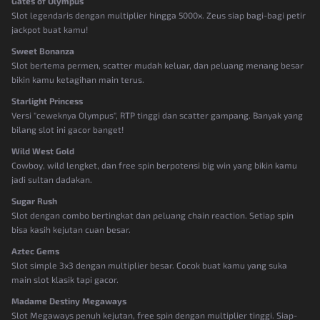
Gates of Olympus
Slot legendaris dengan multiplier hingga 5000x. Zeus siap bagi-bagi petir
jackpot buat kamu!
Sweet Bonanza
Slot bertema permen, scatter mudah keluar, dan peluang menang besar
bikin kamu ketagihan main terus.
Starlight Princess
Versi "ceweknya Olympus", RTP tinggi dan scatter gampang. Banyak yang
bilang slot ini gacor banget!
Wild West Gold
Cowboy, wild lengket, dan free spin berpotensi big win yang bikin kamu
jadi sultan dadakan.
Sugar Rush
Slot dengan combo bertingkat dan peluang chain reaction. Setiap spin
bisa kasih kejutan cuan besar.
Aztec Gems
Slot simple 3x3 dengan multiplier besar. Cocok buat kamu yang suka
main slot klasik tapi gacor.
Madame Destiny Megaways
Slot Megaways penuh kejutan, free spin dengan multiplier tinggi. Siap-