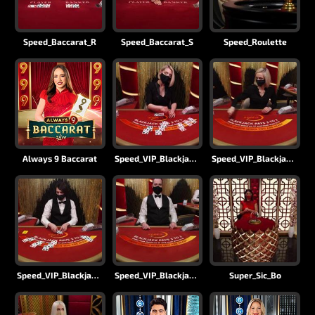
Speed_Baccarat_R
Speed_Baccarat_S
Speed_Roulette
Always 9 Baccarat
Speed_VIP_Blackjack_A
Speed_VIP_Blackjack_B
Speed_VIP_Blackjack_C
Speed_VIP_Blackjack_D
Super_Sic_Bo