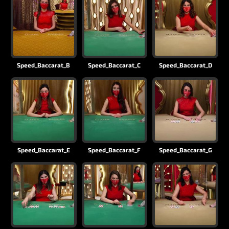
Speed_Baccarat_B
Speed_Baccarat_C
Speed_Baccarat_D
Speed_Baccarat_E
Speed_Baccarat_F
Speed_Baccarat_G