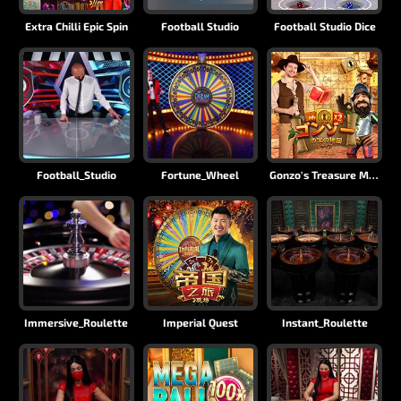
Extra Chilli Epic Spin
Football Studio
Football Studio Dice
Football_Studio
Fortune_Wheel
Gonzo's Treasure Map
Immersive_Roulette
Imperial Quest
Instant_Roulette