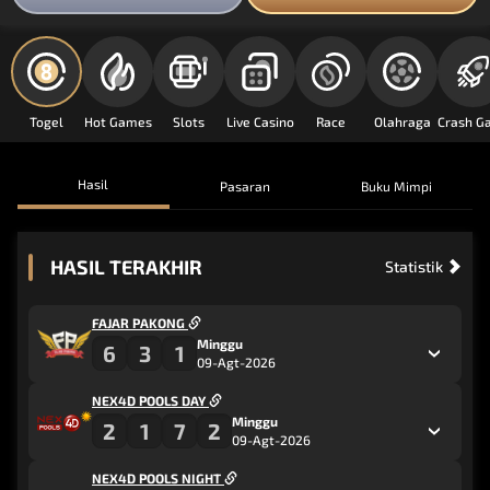
Togel
Hot Games
Slots
Live Casino
Race
Olahraga
Hasil
Pasaran
Buku Mimpi
HASIL TERAKHIR
Statistik
FAJAR PAKONG
Minggu
6
3
1
09-Agt-2026
NEX4D POOLS DAY
Minggu
2
1
7
2
09-Agt-2026
NEX4D POOLS NIGHT