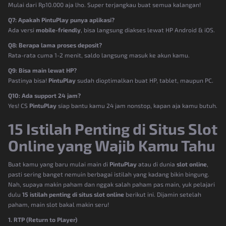
Mulai dari Rp10.000 aja lho. Super terjangkau buat semua kalangan!
Q7: Apakah PintuPlay punya aplikasi?
Ada versi
mobile-friendly
, bisa langsung diakses lewat HP Android & iOS.
Q8: Berapa lama proses deposit?
Rata-rata cuma 1-2 menit, saldo langsung masuk ke akun kamu.
Q9: Bisa main lewat HP?
Pastinya bisa!
PintuPlay
sudah dioptimalkan buat HP, tablet, maupun PC.
Q10: Ada support 24 jam?
Yes! CS
PintuPlay
siap bantu kamu 24 jam nonstop, kapan aja kamu butuh.
15 Istilah Penting di Situs Slot
Online yang Wajib Kamu Tahu
Buat kamu yang baru mulai main di
PintuPlay
atau di dunia
slot online
,
pasti sering banget nemuin berbagai istilah yang kadang bikin bingung.
Nah, supaya makin paham dan nggak salah paham pas main, yuk pelajari
dulu
15 istilah penting di situs slot online
berikut ini. Dijamin setelah
paham, main slot bakal makin seru!
1. RTP (Return to Player)