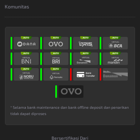
Komunitas
* Selama bank maintenance dan bank offline deposit dan penarikan
tidak dapat diproses
Bersertifikasi Dari