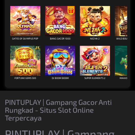
GATES OF OLYMPUS POP
BANG GACOR 1000
NEZHA 2
FORTUNE GEMS 500
DJ BOOM BOOM
SUPER ELEMENTS 2
MAHJONG WA
PINTUPLAY | Gampang Gacor Anti
Rungkad - Situs Slot Online
Terpercaya
PINTUPLAY | Gampang