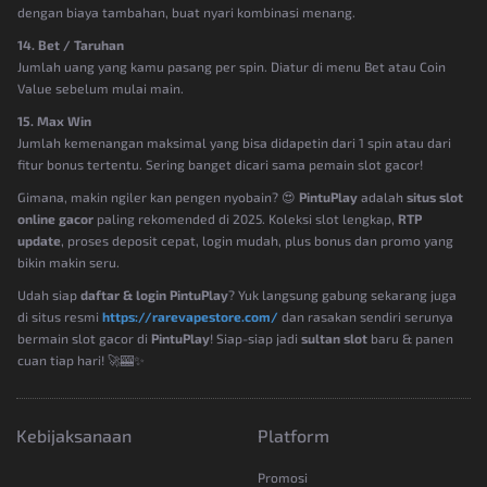
dengan biaya tambahan, buat nyari kombinasi menang.
14. Bet / Taruhan
Jumlah uang yang kamu pasang per spin. Diatur di menu Bet atau Coin
Value sebelum mulai main.
15. Max Win
Jumlah kemenangan maksimal yang bisa didapetin dari 1 spin atau dari
fitur bonus tertentu. Sering banget dicari sama pemain slot gacor!
Gimana, makin ngiler kan pengen nyobain? 😍
PintuPlay
adalah
situs slot
online gacor
paling rekomended di 2025. Koleksi slot lengkap,
RTP
update
, proses deposit cepat, login mudah, plus bonus dan promo yang
bikin makin seru.
Udah siap
daftar & login PintuPlay
? Yuk langsung gabung sekarang juga
di situs resmi
https://rarevapestore.com/
dan rasakan sendiri serunya
bermain slot gacor di
PintuPlay
! Siap-siap jadi
sultan slot
baru & panen
cuan tiap hari! 🚀🎰✨
Kebijaksanaan
Platform
Promosi