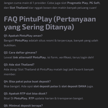
Jangan cuma main di 1 provider. Coba juga slot
Pragmatic Play
,
PG Soft
,
dan
Slot Thailand
biar nggak bosen dan makin banyak peluang cuan!
FAQ PintuPlay (Pertanyaan
yang Sering Ditanya)
Q1: Apakah PintuPlay aman?
Banget!
PintuPlay
adalah situs resmi & terpercaya, banyak yang udah
buktikan.
Q2: Cara daftar gimana?
Lewat
link alternatif PintuPlay
, isi form, verifikasi, terus login deh!
Q3: Ada slot Thailand?
Ada dong! Slot Thailand di PintuPlay malah lagi jadi favorit banyak
member.
Q4: Bisa pakai pulsa buat deposit?
Bisa banget. Ada opsi
slot deposit pulsa
&
slot deposit DANA
juga.
Q5: Apakah RTP slot bisa dicek?
Bisa! Di
PintuPlay
,
RTP
update harian & transparan banget.
Q6: Minimal deposit berapa?