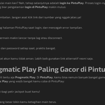
ulai main kan? Nah, tahap selanjutnya adalah
login ke PintuPlay
. Proses login-
ing biar pengalaman
login di PintuPlay
makin mulus:
batan. Jangan asal klik link dari sumber yang nggak jelas ya!
halaman PintuPlay saat login, dan mencegah error tampilan.
bermain makin lancar tanpa lag atau disconnect.
dan password setiap saat, praktis banget.
 akun kamu tidak aman. Lebih baik gunakan link alternatif resmi saja.
gmatic Play Paling Gacor di Pint
rit tentu aja
Pragmatic Play
. Di
PintuPlay
, kamu bisa nemuin banyak banget game
c Play
yang wajib banget kamu coba di PintuPlay:
i-bagi petir jackpot buat kamu!
ang besar bikin kamu ketagihan main terus.