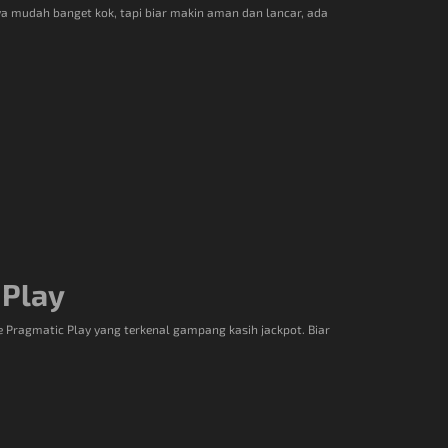
nya mudah banget kok, tapi biar makin aman dan lancar, ada
uPlay
 Pragmatic Play yang terkenal gampang kasih jackpot. Biar