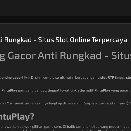
 Rungkad - Situs Slot Online Terpercaya
Gacor Anti Rungkad - Situs
t online gacor
! 🎰✨ Di sini, kamu bisa nikmatin berbagai game
slot RTP tinggi
,
sl
r PintuPlay
gampang banget, tinggal lewat
link alternatif PintuPlay
yang aman. 
da? Yuk, simak penjelasannya lengkap di bawah ini! Siap-siap jadi sultan, ya~ 🤑
ntuPlay?
nawarkan banyak pilihan game seru. Di balik tampilan situs yang modern, ada 