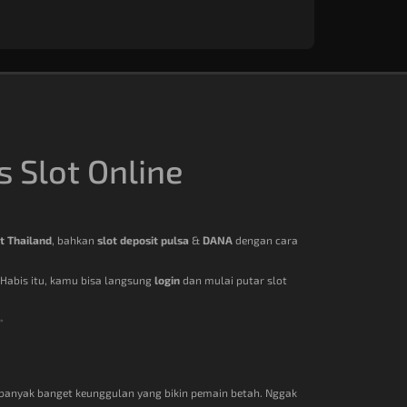
 Slot Online
ot Thailand
, bahkan
slot deposit pulsa
&
DANA
dengan cara
Habis itu, kamu bisa langsung
login
dan mulai putar slot
✨
banyak banget keunggulan yang bikin pemain betah. Nggak