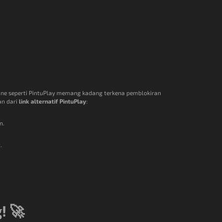
nline seperti PintuPlay memang kadang terkena pemblokiran
an dari
link alternatif PintuPlay
:
n.
.
! 🚀