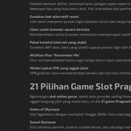
Setelah berhasil daftar, tentunya kamu pengen cepet-cepet m
beberapa tips yang bisa kamu ikuti. Yuk, kita bahas tips pent
Gunakan link alternatif resmi
Link resmi menjamin proses login berjalan aman dan tanpa ham
Clear cache browser secara berkala
Membersihkan cache browser membantu mempercepat loading 
Pakai koneksi internet yang stabil
Gunakan WiFi atau data yang stabil supaya proses login dan 
Aktifkan fitur "Remember Me"
Fitur ini memudahkan kamu login tanpa harus input username 
Hindari pakai VPN yang nggak jelas
VPN gratisan bisa memperlambat koneksi dan berisiko membuat
21 Pilihan Game Slot Pra
Ngomongin
slot online gacor
, salah satu provider paling favo
nggak bingung pilih yang mana dulu, ini dia
21 game Pragmati
Gates of Olympus
Slot legendaris dengan multiplier hingga 5000x. Zeus siap bag
Sweet Bonanza
Slot bertema permen, scatter mudah keluar, dan peluang men