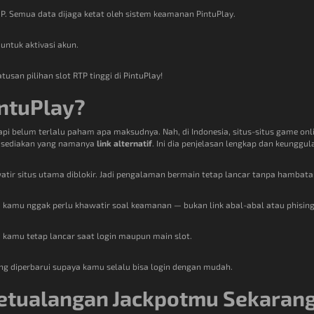
HP. Semua data dijaga ketat oleh sistem keamanan PintuPlay.
untuk aktivasi akun.
tusan pilihan slot RTP tinggi di PintuPlay!
intuPlay?
tapi belum terlalu paham apa maksudnya. Nah, di Indonesia, situs-situs game o
 disediakan yang namanya
link alternatif
. Ini dia penjelasan lengkap dan keunggul
watir situs utama diblokir. Jadi pengalaman bermain tetap lancar tanpa hambata
adi, kamu nggak perlu khawatir soal keamanan — bukan link abal-abal atau phising
i kamu tetap lancar saat login maupun main slot.
ung diperbarui supaya kamu selalu bisa login dengan mudah.
Petualangan Jackpotmu Sekarang