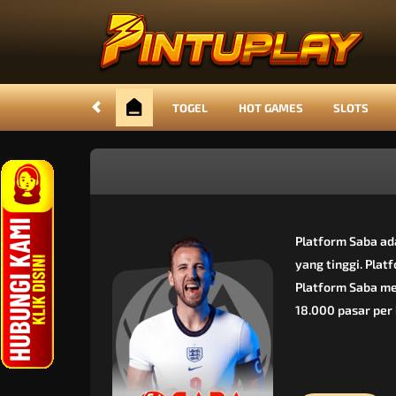
TOGEL
HOT GAMES
SLOTS
Platform Saba ada
yang tinggi. Pla
Platform Saba me
18.000 pasar per 