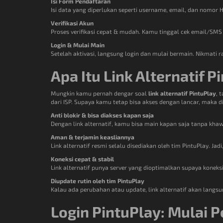
Isi Form Pendaftaran
Isi data yang diperlukan seperti username, email, dan nomor 
Verifikasi Akun
Proses verifikasi cepat & mudah. Kamu tinggal cek email/SMS 
Login & Mulai Main
Setelah aktivasi, langsung login dan mulai bermain. Nikmati ra
Apa Itu Link Alternatif P
Mungkin kamu pernah dengar soal
link alternatif PintuPlay
, 
dari ISP. Supaya kamu tetap bisa akses dengan lancar, maka
Anti blokir & bisa diakses kapan saja
Dengan link alternatif, kamu bisa main kapan saja tanpa kha
Aman & terjamin keasliannya
Link alternatif resmi selalu disediakan oleh tim PintuPlay. J
Koneksi cepat & stabil
Link alternatif punya server yang dioptimalkan supaya koneks
Diupdate rutin oleh tim PintuPlay
Kalau ada perubahan atau update, link alternatif akan langs
Login PintuPlay: Mulai 