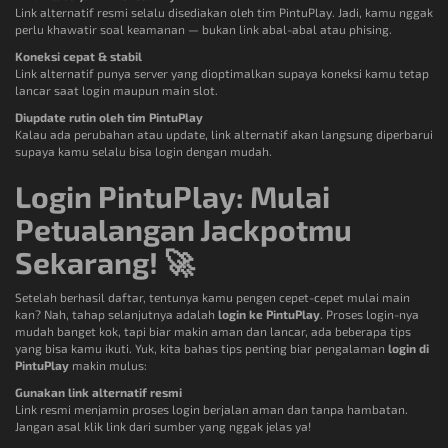
Link alternatif resmi selalu disediakan oleh tim PintuPlay. Jadi, kamu nggak
perlu khawatir soal keamanan — bukan link abal-abal atau phising.
Koneksi cepat & stabil
Link alternatif punya server yang dioptimalkan supaya koneksi kamu tetap
lancar saat login maupun main slot.
Diupdate rutin oleh tim PintuPlay
Kalau ada perubahan atau update, link alternatif akan langsung diperbarui
supaya kamu selalu bisa login dengan mudah.
Login PintuPlay: Mulai
Petualangan Jackpotmu
Sekarang! 🚀
Setelah berhasil daftar, tentunya kamu pengen cepet-cepet mulai main
kan? Nah, tahap selanjutnya adalah
login ke PintuPlay
. Proses login-nya
mudah banget kok, tapi biar makin aman dan lancar, ada beberapa tips
yang bisa kamu ikuti. Yuk, kita bahas tips penting biar pengalaman
login di
PintuPlay
makin mulus:
Gunakan link alternatif resmi
Link resmi menjamin proses login berjalan aman dan tanpa hambatan.
Jangan asal klik link dari sumber yang nggak jelas ya!