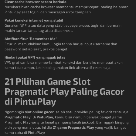
Clear cache browser secara berkala
Membersihkan cache browser membantu mempercepat loading halaman
PintuPlay saat login, dan mencegah error tampilan.
Pakai koneksi internet yang stabil
Gunakan WiFi atau data yang stabil supaya proses login dan bermain
makin lancar tanpa lag atau disconnect.
Aktifkan fitur "Remember Me"
Fitur ini memudahkan kamu login tanpa harus input username dan
password setiap saat, praktis banget.
Hindari pakai VPN yang nggak jelas
VPN gratisan bisa memperlambat koneksi dan berisiko membuat akun
kamu tidak aman. Lebih baik gunakan link alternatif resmi saja.
21 Pilihan Game Slot
Pragmatic Play Paling Gacor
di PintuPlay
Ngomongin
slot online gacor
, salah satu provider paling favorit tentu aja
Pragmatic Play
. Di
PintuPlay
, kamu bisa nemuin banyak banget game
Pragmatic Play yang terkenal gampang kasih jackpot. Biar nggak bingung
pilih yang mana dulu, ini dia
21 game Pragmatic Play
yang wajib banget
kamu coba di PintuPlay: