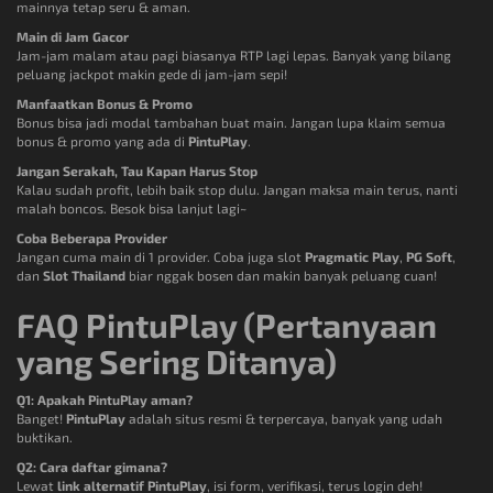
mainnya tetap seru & aman.
Main di Jam Gacor
Jam-jam malam atau pagi biasanya RTP lagi lepas. Banyak yang bilang
peluang jackpot makin gede di jam-jam sepi!
Manfaatkan Bonus & Promo
Bonus bisa jadi modal tambahan buat main. Jangan lupa klaim semua
bonus & promo yang ada di
PintuPlay
.
Jangan Serakah, Tau Kapan Harus Stop
Kalau sudah profit, lebih baik stop dulu. Jangan maksa main terus, nanti
malah boncos. Besok bisa lanjut lagi~
Coba Beberapa Provider
Jangan cuma main di 1 provider. Coba juga slot
Pragmatic Play
,
PG Soft
,
dan
Slot Thailand
biar nggak bosen dan makin banyak peluang cuan!
FAQ PintuPlay (Pertanyaan
yang Sering Ditanya)
Q1: Apakah PintuPlay aman?
Banget!
PintuPlay
adalah situs resmi & terpercaya, banyak yang udah
buktikan.
Q2: Cara daftar gimana?
Lewat
link alternatif PintuPlay
, isi form, verifikasi, terus login deh!