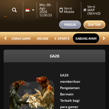
Min, 09-
Versi
Agt-
Versi
WAP
2026
Mobile
(NEX4D)
12.00.55
MASUK
DAFTAR
AGA
CRASH GAME
ARCADE
E-SPORTS
SABUNG AYAM
PRO
GA28
GA28
memberikan
Pengalaman
Bermain
Terbaik bagi
para gamer