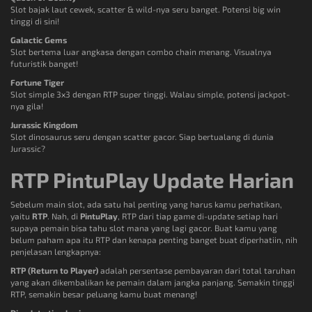
Slot bajak laut cewek, scatter & wild-nya seru banget. Potensi big win
tinggi di sini!
Galactic Gems
Slot bertema luar angkasa dengan combo chain menang. Visualnya
futuristik banget!
Fortune Tiger
Slot simple 3x3 dengan RTP super tinggi. Walau simple, potensi jackpot-
nya gila!
Jurassic Kingdom
Slot dinosaurus seru dengan scatter gacor. Siap bertualang di dunia
Jurassic?
RTP PintuPlay Update Harian
Sebelum main slot, ada satu hal penting yang harus kamu perhatikan,
yaitu
RTP
. Nah, di
PintuPlay
, RTP dari tiap game di-update setiap hari
supaya pemain bisa tahu slot mana yang lagi gacor. Buat kamu yang
belum paham apa itu RTP dan kenapa penting banget buat diperhatiin, nih
penjelasan lengkapnya:
RTP (Return to Player)
adalah persentase pembayaran dari total taruhan
yang akan dikembalikan ke pemain dalam jangka panjang. Semakin tinggi
RTP, semakin besar peluang kamu buat menang!