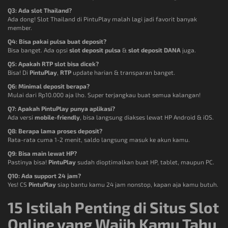
Q3: Ada slot Thailand?
Ada dong! Slot Thailand di PintuPlay malah lagi jadi favorit banyak
member.
Q4: Bisa pakai pulsa buat deposit?
Bisa banget. Ada opsi
slot deposit pulsa
&
slot deposit DANA
juga.
Q5: Apakah RTP slot bisa dicek?
Bisa! Di
PintuPlay
,
RTP
update harian & transparan banget.
Q6: Minimal deposit berapa?
Mulai dari Rp10.000 aja lho. Super terjangkau buat semua kalangan!
Q7: Apakah PintuPlay punya aplikasi?
Ada versi
mobile-friendly
, bisa langsung diakses lewat HP Android & iOS.
Q8: Berapa lama proses deposit?
Rata-rata cuma 1-2 menit, saldo langsung masuk ke akun kamu.
Q9: Bisa main lewat HP?
Pastinya bisa!
PintuPlay
sudah dioptimalkan buat HP, tablet, maupun PC.
Q10: Ada support 24 jam?
Yes! CS
PintuPlay
siap bantu kamu 24 jam nonstop, kapan aja kamu butuh.
15 Istilah Penting di Situs Slot
Online yang Wajib Kamu Tahu