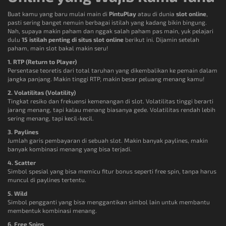
Buat kamu yang baru mulai main di
PintuPlay
atau di dunia
slot online
,
pasti sering banget nemuin berbagai istilah yang kadang bikin bingung.
Nah, supaya makin paham dan nggak salah paham pas main, yuk pelajari
dulu
15 istilah penting di situs slot online
berikut ini. Dijamin setelah
paham, main slot bakal makin seru!
1. RTP (Return to Player)
Persentase teoretis dari total taruhan yang dikembalikan ke pemain dalam
jangka panjang. Makin tinggi RTP, makin besar peluang menang kamu!
2. Volatilitas (Volatility)
Tingkat resiko dan frekuensi kemenangan di slot. Volatilitas tinggi berarti
jarang menang, tapi kalau menang biasanya gede. Volatilitas rendah lebih
sering menang, tapi kecil-kecil.
3. Paylines
Jumlah garis pembayaran di sebuah slot. Makin banyak paylines, makin
banyak kombinasi menang yang bisa terjadi.
4. Scatter
Simbol spesial yang bisa memicu fitur bonus seperti free spin, tanpa harus
muncul di paylines tertentu.
5. Wild
Simbol pengganti yang bisa menggantikan simbol lain untuk membantu
membentuk kombinasi menang.
6. Free Spins