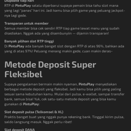
Diupdate tiap hari
RTP di
PintuPlay
selalu diperbarui supaya pemain bisa tahu slot mana
yang lagi "panas" hari ini. Jadi kamu bisa pilih game yang peluang jackpot-
nya lagi gede.
Transparan untuk member
Semua member bisa cek sendiri RTP tiap game lewat menu yang sudah
disediakan. Nggak ada yang disembunyiin — dijamin transparan!
Banyak pilihan slot RTP tinggi
Di
PintuPlay
ada banyak banget slot dengan RTP di atas 96%, bahkan ada
yang di atas 97%! Peluang menang makin gede, cuan makin deras~
Metode Deposit Super
Fleksibel
Supaya pengalaman bermain makin nyaman,
PintuPlay
menyediakan
berbagai metode deposit yang fleksibel. Jadi kamu bisa pilih yang paling
sesuai sama kebutuhan kamu. Mulai dari pulsa, e-wallet, sampai transfer
bank, semua bisa! Yuk, cek satu-satu metode deposit yang bisa kamu
gunakan di
PintuPlay
:
Slot deposit pulsa (Telkomsel & XL)
Praktis banget buat yang nggak punya rekening bank. Tinggal kirim pulsa,
saldo langsung masuk. Nggak perlu ribet!
Slot deposit DANA