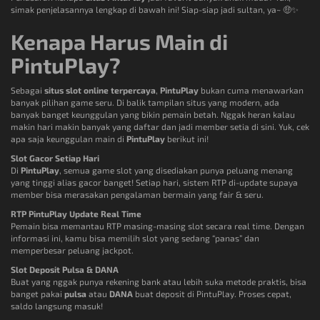
simak penjelasannya lengkap di bawah ini! Siap-siap jadi sultan, ya~ 🤑✨
Kenapa Harus Main di
PintuPlay?
Sebagai
situs slot online terpercaya
,
PintuPlay
bukan cuma menawarkan
banyak pilihan game seru. Di balik tampilan situs yang modern, ada
banyak banget keunggulan yang bikin pemain betah. Nggak heran kalau
makin hari makin banyak yang daftar dan jadi member setia di sini. Yuk, cek
apa saja keunggulan main di
PintuPlay
berikut ini!
Slot Gacor Setiap Hari
Di
PintuPlay
, semua game slot yang disediakan punya peluang menang
yang tinggi alias gacor banget! Setiap hari, sistem RTP di-update supaya
member bisa merasakan pengalaman bermain yang fair & seru.
RTP PintuPlay Update Real Time
Pemain bisa memantau RTP masing-masing slot secara real time. Dengan
informasi ini, kamu bisa memilih slot yang sedang “panas” dan
memperbesar peluang jackpot.
Slot Deposit Pulsa & DANA
Buat yang nggak punya rekening bank atau lebih suka metode praktis, bisa
banget pakai
pulsa
atau
DANA
buat deposit di PintuPlay. Proses cepat,
saldo langsung masuk!