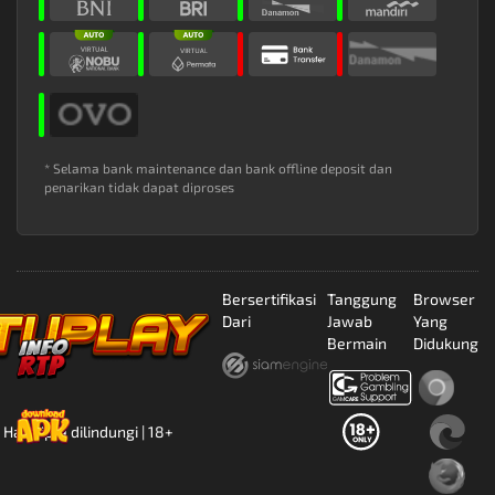
* Selama bank maintenance dan bank offline deposit dan
penarikan tidak dapat diproses
Bersertifikasi
Tanggung
Browser
Dari
Jawab
Yang
Bermain
Didukung
ak cipta dilindungi | 18+