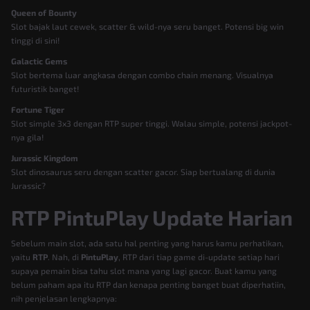
Queen of Bounty
Slot bajak laut cewek, scatter & wild-nya seru banget. Potensi big win
tinggi di sini!
Galactic Gems
Slot bertema luar angkasa dengan combo chain menang. Visualnya
futuristik banget!
Fortune Tiger
Slot simple 3x3 dengan RTP super tinggi. Walau simple, potensi jackpot-
nya gila!
Jurassic Kingdom
Slot dinosaurus seru dengan scatter gacor. Siap bertualang di dunia
Jurassic?
RTP PintuPlay Update Harian
Sebelum main slot, ada satu hal penting yang harus kamu perhatikan,
yaitu
RTP
. Nah, di
PintuPlay
, RTP dari tiap game di-update setiap hari
supaya pemain bisa tahu slot mana yang lagi gacor. Buat kamu yang
belum paham apa itu RTP dan kenapa penting banget buat diperhatiin,
nih penjelasan lengkapnya: