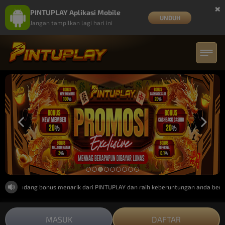
×
PINTUPLAY Aplikasi Mobile
UNDUH
Jangan tampilkan lagi hari ini
 segudang bonus menarik dari PINTUPLAY dan raih keberuntungan anda bersama 
MASUK
DAFTAR