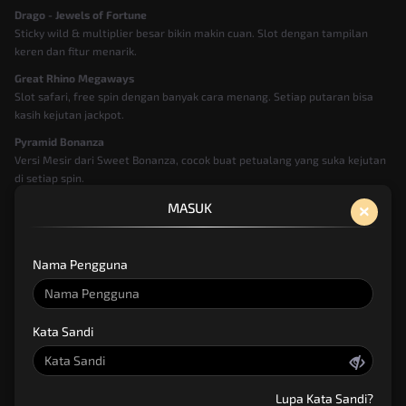
Drago - Jewels of Fortune
Sticky wild & multiplier besar bikin makin cuan. Slot dengan tampilan
keren dan fitur menarik.
Great Rhino Megaways
Slot safari, free spin dengan banyak cara menang. Setiap putaran bisa
kasih kejutan jackpot.
Pyramid Bonanza
Versi Mesir dari Sweet Bonanza, cocok buat petualang yang suka kejutan
di setiap spin.
×
Hot Fiesta
MASUK
Slot pesta seru dengan wild scatter yang melimpah. Main sambil
ngerasain vibe fiesta Meksiko!
Nama Pengguna
17 Pilihan Game Slot PG Soft
Paling Seru di PintuPlay
Kata Sandi
Selain
Pragmatic Play
, di
PintuPlay
juga ada koleksi slot dari
PG Soft
yang
nggak kalah seru. Slot PG Soft terkenal dengan animasi yang keren, tema
unik, dan pastinya RTP yang tinggi. Buat kamu yang pengen coba suasana
Lupa Kata Sandi?
baru, wajib banget jajal
17 game PG Soft
paling seru berikut ini: