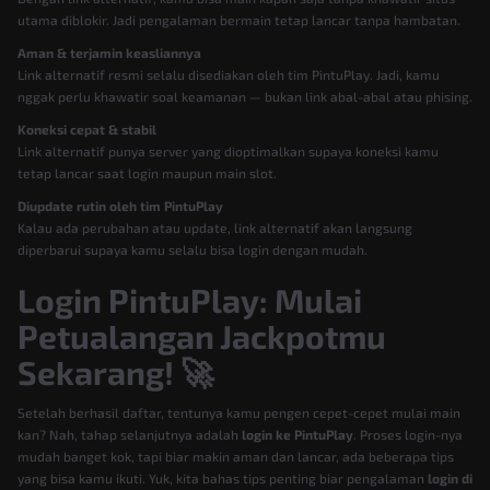
utama diblokir. Jadi pengalaman bermain tetap lancar tanpa hambatan.
Aman & terjamin keasliannya
Link alternatif resmi selalu disediakan oleh tim PintuPlay. Jadi, kamu
nggak perlu khawatir soal keamanan — bukan link abal-abal atau phising.
Koneksi cepat & stabil
Link alternatif punya server yang dioptimalkan supaya koneksi kamu
tetap lancar saat login maupun main slot.
Diupdate rutin oleh tim PintuPlay
Kalau ada perubahan atau update, link alternatif akan langsung
diperbarui supaya kamu selalu bisa login dengan mudah.
Login PintuPlay: Mulai
Petualangan Jackpotmu
Sekarang! 🚀
Setelah berhasil daftar, tentunya kamu pengen cepet-cepet mulai main
kan? Nah, tahap selanjutnya adalah
login ke PintuPlay
. Proses login-nya
mudah banget kok, tapi biar makin aman dan lancar, ada beberapa tips
yang bisa kamu ikuti. Yuk, kita bahas tips penting biar pengalaman
login di