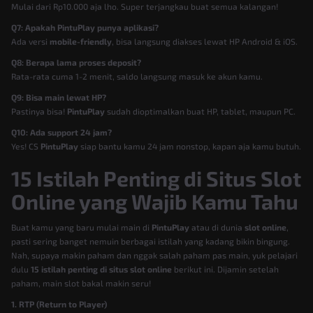
Mulai dari Rp10.000 aja lho. Super terjangkau buat semua kalangan!
Q7: Apakah PintuPlay punya aplikasi?
Ada versi
mobile-friendly
, bisa langsung diakses lewat HP Android & iOS.
Q8: Berapa lama proses deposit?
Rata-rata cuma 1-2 menit, saldo langsung masuk ke akun kamu.
Q9: Bisa main lewat HP?
Pastinya bisa!
PintuPlay
sudah dioptimalkan buat HP, tablet, maupun PC.
Q10: Ada support 24 jam?
Yes! CS
PintuPlay
siap bantu kamu 24 jam nonstop, kapan aja kamu butuh.
15 Istilah Penting di Situs Slot
Online yang Wajib Kamu Tahu
Buat kamu yang baru mulai main di
PintuPlay
atau di dunia
slot online
,
pasti sering banget nemuin berbagai istilah yang kadang bikin bingung.
Nah, supaya makin paham dan nggak salah paham pas main, yuk pelajari
dulu
15 istilah penting di situs slot online
berikut ini. Dijamin setelah
paham, main slot bakal makin seru!
1. RTP (Return to Player)