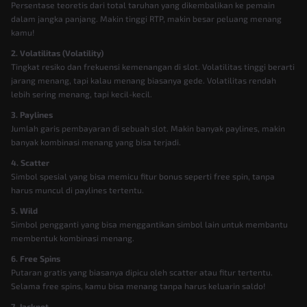
Persentase teoretis dari total taruhan yang dikembalikan ke pemain
dalam jangka panjang. Makin tinggi RTP, makin besar peluang menang
kamu!
2. Volatilitas (Volatility)
Tingkat resiko dan frekuensi kemenangan di slot. Volatilitas tinggi berarti
jarang menang, tapi kalau menang biasanya gede. Volatilitas rendah
lebih sering menang, tapi kecil-kecil.
3. Paylines
Jumlah garis pembayaran di sebuah slot. Makin banyak paylines, makin
banyak kombinasi menang yang bisa terjadi.
4. Scatter
Simbol spesial yang bisa memicu fitur bonus seperti free spin, tanpa
harus muncul di paylines tertentu.
5. Wild
Simbol pengganti yang bisa menggantikan simbol lain untuk membantu
membentuk kombinasi menang.
6. Free Spins
Putaran gratis yang biasanya dipicu oleh scatter atau fitur tertentu.
Selama free spins, kamu bisa menang tanpa harus keluarin saldo!
7. Jackpot