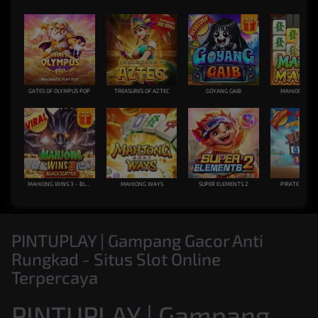
GATES OF OLYMPUS POP
TREASURES OF AZTEC
GOYANG GAIB
MAHJONG MA
MAHJONG WINS 3 – BLACK SCATTER
MAHJONG WAYS
SUPER ELEMENTS 2
PIRATE QUEST
PINTUPLAY | Gampang Gacor Anti
Rungkad - Situs Slot Online
Terpercaya
PINTUPLAY | Gampang