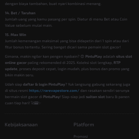
dengan biaya tambahan, buat nyari kombinasi menang.
14. Bet / Taruhan
Jumlah uang yang kamu pasang per spin. Diatur di menu Bet atau Coin
Value sebelum mulai main.
15. Max Win
Jumlah kemenangan maksimal yang bisa didapetin dari 1 spin atau dari
fitur bonus tertentu. Sering banget dicari sama pemain slot gacor!
Gimana, makin ngiler kan pengen nyobain? 😍
PintuPlay
adalah
situs slot
online gacor
paling rekomended di 2025. Koleksi slot lengkap,
RTP
update
, proses deposit cepat, login mudah, plus bonus dan promo yang
bikin makin seru.
Udah siap
daftar & login PintuPlay
? Yuk langsung gabung sekarang juga
di situs resmi
https://rarevapestore.com/
dan rasakan sendiri serunya
bermain slot gacor di
PintuPlay
! Siap-siap jadi
sultan slot
baru & panen
cuan tiap hari! 🚀🎰✨
Kebijaksanaan
Platform
Promosi