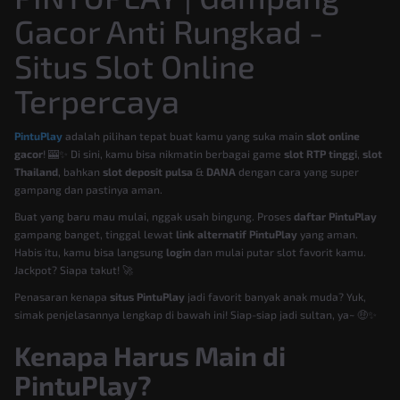
Gacor Anti Rungkad -
Situs Slot Online
Terpercaya
PintuPlay
adalah pilihan tepat buat kamu yang suka main
slot online
gacor
! 🎰✨ Di sini, kamu bisa nikmatin berbagai game
slot RTP tinggi
,
slot
Thailand
, bahkan
slot deposit pulsa
&
DANA
dengan cara yang super
gampang dan pastinya aman.
Buat yang baru mau mulai, nggak usah bingung. Proses
daftar PintuPlay
gampang banget, tinggal lewat
link alternatif PintuPlay
yang aman.
Habis itu, kamu bisa langsung
login
dan mulai putar slot favorit kamu.
Jackpot? Siapa takut! 🚀
Penasaran kenapa
situs PintuPlay
jadi favorit banyak anak muda? Yuk,
simak penjelasannya lengkap di bawah ini! Siap-siap jadi sultan, ya~ 🤑✨
Kenapa Harus Main di
PintuPlay?