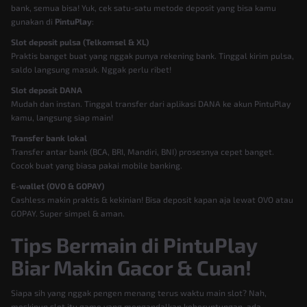
bank, semua bisa! Yuk, cek satu-satu metode deposit yang bisa kamu
gunakan di
PintuPlay
:
Slot deposit pulsa (Telkomsel & XL)
Praktis banget buat yang nggak punya rekening bank. Tinggal kirim pulsa,
saldo langsung masuk. Nggak perlu ribet!
Slot deposit DANA
Mudah dan instan. Tinggal transfer dari aplikasi DANA ke akun PintuPlay
kamu, langsung siap main!
Transfer bank lokal
Transfer antar bank (BCA, BRI, Mandiri, BNI) prosesnya cepet banget.
Cocok buat yang biasa pakai mobile banking.
E-wallet (OVO & GOPAY)
Cashless makin praktis & kekinian! Bisa deposit kapan aja lewat OVO atau
GOPAY. Super simpel & aman.
Tips Bermain di PintuPlay
Biar Makin Gacor & Cuan!
Siapa sih yang nggak pengen menang terus waktu main slot? Nah,
meskipun slot itu game yang mengandalkan keberuntungan, ada