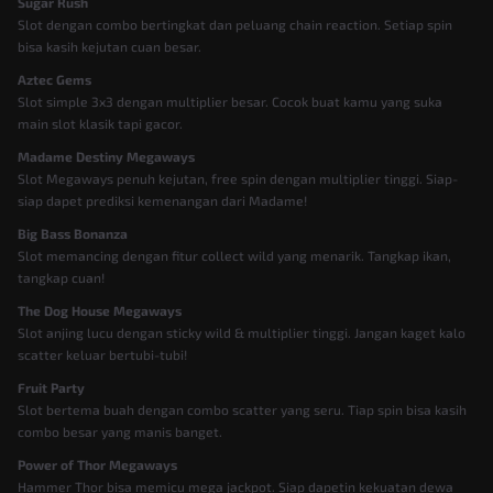
Sugar Rush
Slot dengan combo bertingkat dan peluang chain reaction. Setiap spin
bisa kasih kejutan cuan besar.
Aztec Gems
Slot simple 3x3 dengan multiplier besar. Cocok buat kamu yang suka
main slot klasik tapi gacor.
Madame Destiny Megaways
Slot Megaways penuh kejutan, free spin dengan multiplier tinggi. Siap-
siap dapet prediksi kemenangan dari Madame!
Big Bass Bonanza
Slot memancing dengan fitur collect wild yang menarik. Tangkap ikan,
tangkap cuan!
The Dog House Megaways
Slot anjing lucu dengan sticky wild & multiplier tinggi. Jangan kaget kalo
scatter keluar bertubi-tubi!
Fruit Party
Slot bertema buah dengan combo scatter yang seru. Tiap spin bisa kasih
combo besar yang manis banget.
Power of Thor Megaways
Hammer Thor bisa memicu mega jackpot. Siap dapetin kekuatan dewa